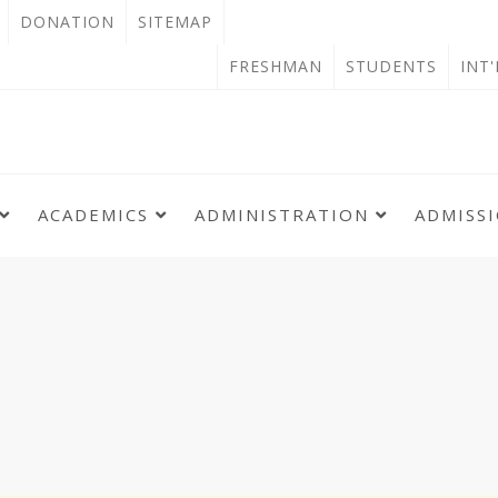
OPEN
DONATION
SITEMAP
IN
OPEN
FRESHMAN
STUDENTS
INT
NEW
IN
TAB
NEW
TAB
ACADEMICS
ADMINISTRATION
ADMISS