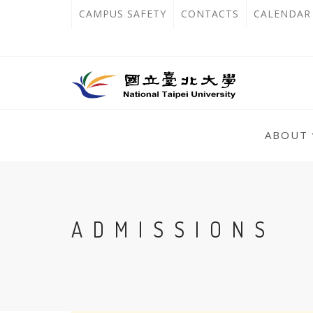
跳
:::
OPEN
CAMPUS SAFETY
CONTACTS
CALENDAR
到
IN
主
主
NEW
要
選
單
內
TAB
錨
容
:::
點
ABOUT
區
:::
ADMISSIONS