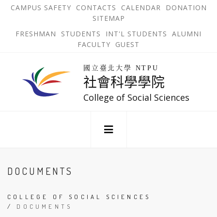
跳
OPEN
OP
CAMPUS SAFETY
CONTACTS
CALENDAR
DONATION
:::
IN
IN
SITEMAP
NEW
N
到
TAB
TA
OPEN
FRESHMAN
STUDENTS
INT'L STUDENTS
ALUMNI
主
IN
FACULTY
GUEST
NEW
要
TAB
主
回
內
選
國立臺北大學 NTPU
到
社會科學學院
單
容
首
錨
區
頁
College of Social Sciences
點
:::
DOCUMENTS
COLLEGE OF SOCIAL SCIENCES
/
DOCUMENTS