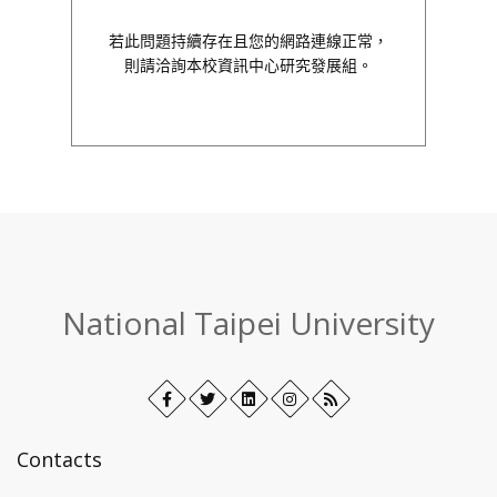
若此問題持續存在且您的網路連線正常，
則請洽詢本校資訊中心研究發展組。
:::
National Taipei University
Facebook
Open
Twitter
Open
LinkedIn+
Open
Instagram
Open
RSS
in
in
in
in
new
new
new
new
Contacts
tab
tab
tab
tab