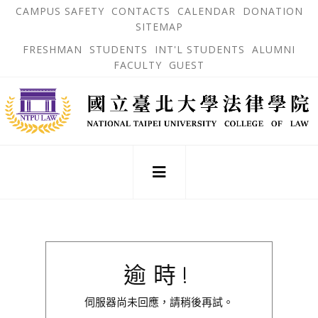
跳
OPEN
OP
CAMPUS SAFETY
CONTACTS
CALENDAR
DONATION
:::
IN
IN
SITEMAP
NEW
N
到
TAB
TA
OPEN
FRESHMAN
STUDENTS
INT'L STUDENTS
ALUMNI
主
IN
FACULTY
GUEST
NEW
要
TAB
主
內
選
單
容
錨
區
點
:::
逾時!
伺服器尚未回應，請稍後再試。