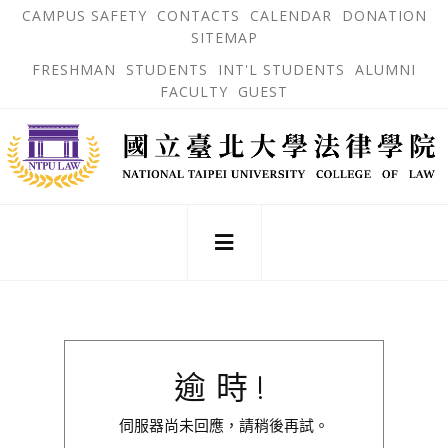
跳
OPEN
OP
CAMPUS SAFETY
CONTACTS
CALENDAR
DONATION
:::
IN
IN
SITEMAP
NEW
N
到
TAB
TA
OPEN
FRESHMAN
STUDENTS
INT'L STUDENTS
ALUMNI
主
IN
FACULTY
GUEST
NEW
要
TAB
主
內
選
單
容
錨
區
點
:::
逾時!
伺服器尚未回應，請稍後再試。