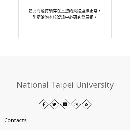
若此問題持續存在且您的網路連線正常，
則請洽詢本校資訊中心研究發展組。
:::
National Taipei University
Facebook
Open
Twitter
Open
LinkedIn+
Open
Instagram
Open
RSS
in
in
in
in
new
new
new
new
Contacts
tab
tab
tab
tab