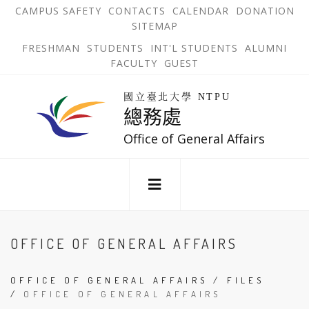
跳
OPEN
OP
CAMPUS SAFETY
CONTACTS
CALENDAR
DONATION
:::
IN
IN
SITEMAP
NEW
N
到
TAB
TA
OPEN
FRESHMAN
STUDENTS
INT'L STUDENTS
ALUMNI
主
IN
FACULTY
GUEST
NEW
要
TAB
主
回
內
選
國立臺北大學 NTPU
到
總務處
單
容
首
錨
區
頁
Office of General Affairs
點
:::
OFFICE OF GENERAL AFFAIRS
OFFICE OF GENERAL AFFAIRS
/
FILES
/
OFFICE OF GENERAL AFFAIRS