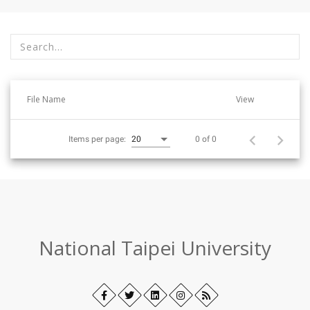
選
篩
擇
選
單
條
位
件
File Name
View
後
後
將
(輸
即
入
0 of 0
Items per page:
20
時
搜
更
尋
新
字
資
串
料
或
勾
:::
選
National Taipei University
核
取
方
Facebook
Open
Twitter
Open
LinkedIn+
Open
Instagram
Open
RSS
塊)