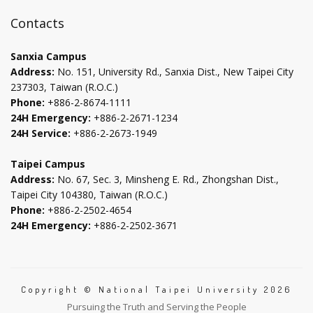
in
in
in
in
將
new
new
new
new
即
Contacts
時
tab
tab
tab
tab
更
Sanxia Campus
新
Address:
No. 151, University Rd., Sanxia Dist., New Taipei City
下
237303, Taiwan (R.O.C.)
方
Phone:
+886-2-8674-1111
資
24H Emergency:
+886-2-2671-1234
料
24H Service:
+886-2-2673-1949
Taipei Campus
Address:
No. 67, Sec. 3, Minsheng E. Rd., Zhongshan Dist.,
Taipei City 104380, Taiwan (R.O.C.)
Phone:
+886-2-2502-4654
24H Emergency:
+886-2-2502-3671
Copyright © National Taipei University 2026
Pursuing the Truth and Serving the People