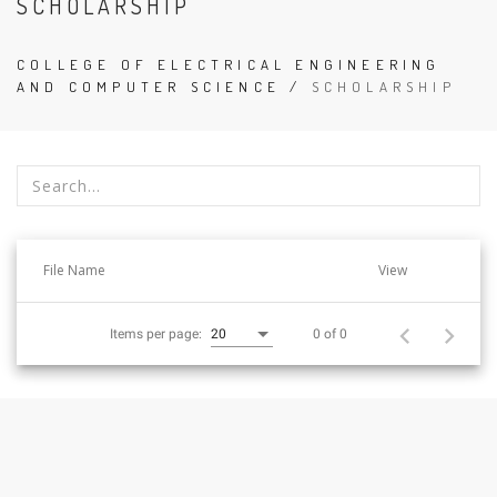
SCHOLARSHIP
COLLEGE OF ELECTRICAL ENGINEERING
AND COMPUTER SCIENCE
/
SCHOLARSHIP
選
篩
擇
選
單
條
位
件
File Name
View
後
後
將
(輸
即
入
0 of 0
Items per page:
20
時
搜
更
尋
新
字
資
串
料
或
勾
:::
選