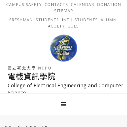
跳
OPEN
OP
CAMPUS SAFETY
CONTACTS
CALENDAR
DONATION
:::
IN
IN
SITEMAP
NEW
N
到
TAB
TA
OPEN
FRESHMAN
STUDENTS
INT'L STUDENTS
ALUMNI
主
IN
FACULTY
GUEST
NEW
要
TAB
主
回
內
選
到
單
容
首
錨
區
頁
點
國立臺北大學 NTPU
電機資訊學院
College of Electrical Engineering and Computer
Science
:::