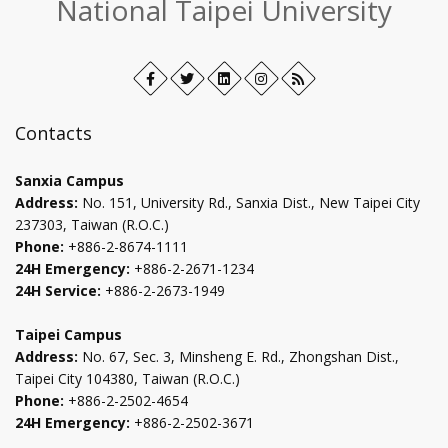
National Taipei University
核
取
方
Facebook
Open
Twitter
Open
LinkedIn+
Open
Instagram
Open
RSS
塊)
in
in
in
in
將
new
new
new
new
即
Contacts
時
tab
tab
tab
tab
更
Sanxia Campus
新
Address:
No. 151, University Rd., Sanxia Dist., New Taipei City
下
237303, Taiwan (R.O.C.)
方
Phone:
+886-2-8674-1111
資
24H Emergency:
+886-2-2671-1234
料
24H Service:
+886-2-2673-1949
Taipei Campus
Address:
No. 67, Sec. 3, Minsheng E. Rd., Zhongshan Dist.,
Taipei City 104380, Taiwan (R.O.C.)
Phone:
+886-2-2502-4654
24H Emergency:
+886-2-2502-3671