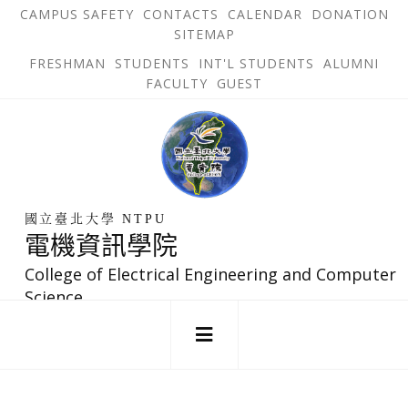
跳
OPEN
OP
CAMPUS SAFETY
CONTACTS
CALENDAR
DONATION
:::
IN
IN
SITEMAP
NEW
N
到
TAB
TA
OPEN
FRESHMAN
STUDENTS
INT'L STUDENTS
ALUMNI
主
IN
FACULTY
GUEST
NEW
要
TAB
主
回
內
選
到
單
容
首
錨
區
頁
點
國立臺北大學 NTPU
電機資訊學院
College of Electrical Engineering and Computer
Science
:::