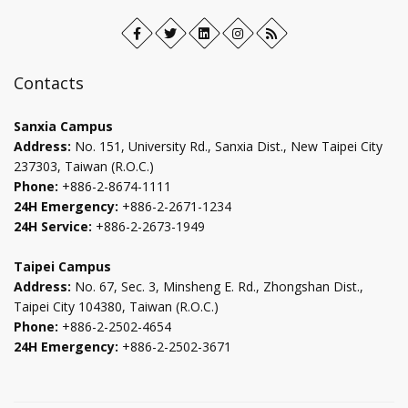
Facebook
Open
Twitter
Open
LinkedIn+
Open
Instagram
Open
RSS
in
in
in
in
new
new
new
new
Contacts
tab
tab
tab
tab
Sanxia Campus
Address:
No. 151, University Rd., Sanxia Dist., New Taipei City
237303, Taiwan (R.O.C.)
Phone:
+886-2-8674-1111
24H Emergency:
+886-2-2671-1234
24H Service:
+886-2-2673-1949
Taipei Campus
Address:
No. 67, Sec. 3, Minsheng E. Rd., Zhongshan Dist.,
Taipei City 104380, Taiwan (R.O.C.)
Phone:
+886-2-2502-4654
24H Emergency:
+886-2-2502-3671