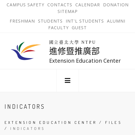
跳
OPEN
OP
CAMPUS SAFETY
CONTACTS
CALENDAR
DONATION
:::
IN
IN
SITEMAP
NEW
N
到
TAB
TA
OPEN
FRESHMAN
STUDENTS
INT'L STUDENTS
ALUMNI
主
IN
FACULTY
GUEST
NEW
要
TAB
主
回
內
選
國立臺北大學 NTPU
到
進修暨推廣部
單
容
首
錨
區
頁
Extension Education Center
點
:::
INDICATORS
EXTENSION EDUCATION CENTER
/
FILES
/
INDICATORS