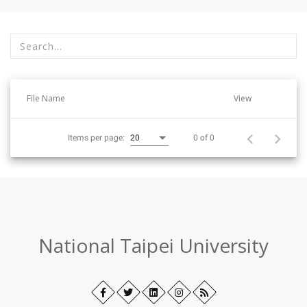
選
篩
擇
選
單
條
位
件
File Name
View
後
後
將
(輸
即
入
0 of 0
Items per page:
20
時
搜
更
尋
新
字
資
串
料
或
勾
:::
選
National Taipei University
核
取
方
Facebook
Open
Twitter
Open
LinkedIn+
Open
Instagram
Open
RSS
塊)