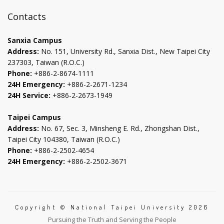
in
in
in
in
將
new
new
new
new
即
Contacts
時
tab
tab
tab
tab
更
Sanxia Campus
新
Address:
No. 151, University Rd., Sanxia Dist., New Taipei City
下
237303, Taiwan (R.O.C.)
方
Phone:
+886-2-8674-1111
資
24H Emergency:
+886-2-2671-1234
料
24H Service:
+886-2-2673-1949
Taipei Campus
Address:
No. 67, Sec. 3, Minsheng E. Rd., Zhongshan Dist.,
Taipei City 104380, Taiwan (R.O.C.)
Phone:
+886-2-2502-4654
24H Emergency:
+886-2-2502-3671
Copyright © National Taipei University 2026
Pursuing the Truth and Serving the People