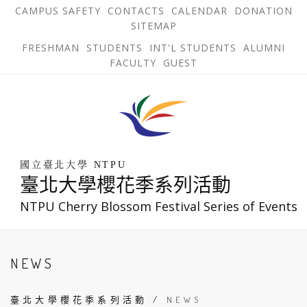
跳
OPEN
OP
CAMPUS SAFETY
CONTACTS
CALENDAR
DONATION
:::
IN
IN
SITEMAP
NEW
N
到
TAB
TA
OPEN
FRESHMAN
STUDENTS
INT'L STUDENTS
ALUMNI
主
IN
FACULTY
GUEST
NEW
要
TAB
主
回
內
選
到
單
容
首
錨
區
頁
點
國立臺北大學 NTPU
臺北大學櫻花季系列活動
NTPU Cherry Blossom Festival Series of Events
:::
NEWS
臺北大學櫻花季系列活動
/
NEWS