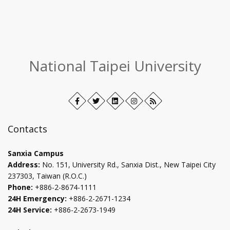
:::
National Taipei University
Facebook
Open
Twitter
Open
LinkedIn+
Open
Instagram
Open
RSS
in
in
in
in
new
new
new
new
Contacts
tab
tab
tab
tab
Sanxia Campus
Address:
No. 151, University Rd., Sanxia Dist., New Taipei City
237303, Taiwan (R.O.C.)
Phone:
+886-2-8674-1111
24H Emergency:
+886-2-2671-1234
24H Service:
+886-2-2673-1949